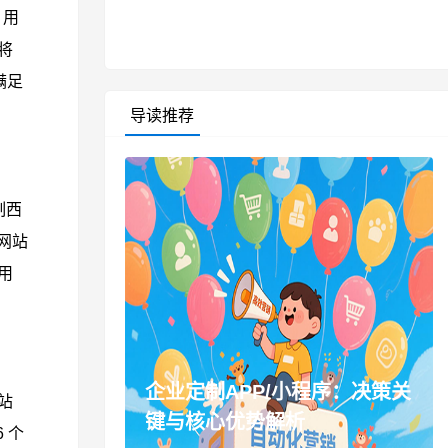
，用
将
满足
导读推荐
制西
网站
用
企业定制APP/小程序：决策关
站
键与核心优势解析
 个