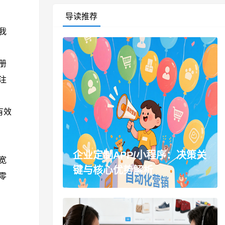
导读推荐
我
册
注
有效
企业定制APP/小程序：决策关
宽
键与核心优势解析
零