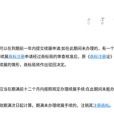
小
中
可以在到期前一年内提交续展申请;如在此期间未办理的，有一个
。续展
商标注册
申请经过商标局的审查核准后，原《
商标注册
证
续展的情形，商标局将作出驳回决定。
应当在期满前十二个月内按照规定办理续展手续;在此期间未能
效期满次日起计算。期满未办理续展手续的，注销其
注册商标
。